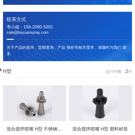
联系方式
韦小姐：158-2090-5001
sale@boyuanspray.com
关于产品的咨询，货期查询，产品 报价等相关需求，请随时与我们 联
系
H型
2
总计件数：
件
混合搅拌喷嘴 H型 不锈钢材质
混合搅拌喷嘴 H型 塑料材质