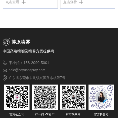
点击查看
点击查看
博原喷雾
中国高端喷嘴及喷雾方案提供商
韦小姐：158-2090-5001
sale@boyuanspray.com
广东省东莞市东坑镇兴国路东坑段7号
官方视频号
官方公众号
扫一扫 VR看厂
官方抖音号